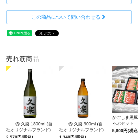
この商品について問い合わせる
売れ筋商品
かごしま黒豚
ゃぶセット
⑤ 久楽 1800ml (自
⑥ 久楽 900ml (自
社オリジナルブランド)
社オリジナルブランド)
5,600円(税込
2,570円(税込)
1,340円(税込)