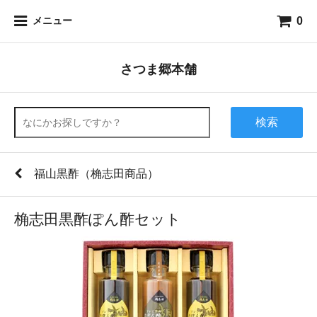
0
メニュー
さつま郷本舗
検索
福山黒酢（桷志田商品）
桷志田黒酢ぽん酢セット