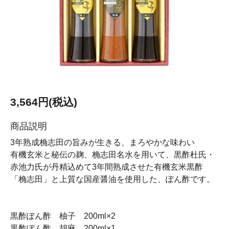
3,564円(税込)
商品説明
3年熟成桷志田の旨みが生きる、まろやかな味わい
有機玄米と秘伝の麹、桷志田名水を用いて、黒酢杜氏・
赤池力氏が丹精込めて3年間熟成させた有機玄米黒酢
「桷志田」と上質な国産醤油を使用した、ぽん酢です。
黒酢ぽん酢 柚子 200ml×2
黒酢ぽん酢 胡麻 200ml×1